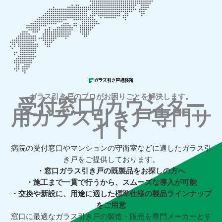
ガラス引き戸のプロがお困りごとを解決します。
受付窓口/カウンター
用ガラス引き戸専門サ
イト
病院の受付窓口やマンションの守衛室などに適したガラス引
き戸をご提供しております。
・窓口ガラス引き戸の既製品をお探しの方へ
・施工まで一貫で行うから、スムーズな導入が可能
・交換や新設に、用途に適した標準仕様の製品ラインナップ
をご用意
窓口に最適なガラス引き戸の製造・販売を専門メーカーとす